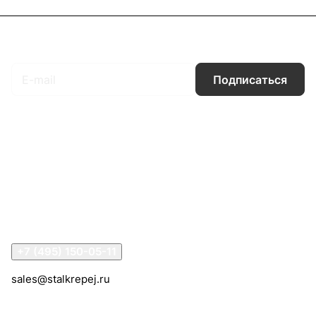
Подписаться
на новости и акции
Подписаться
Интернет-магазин
Компания
Информация
Помощь
Контакты
+7 (495) 150-05-11
sales@stalkrepej.ru
Южная улица, 7Б, посёлок Кардо-Лента, городской