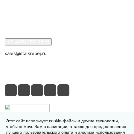
Информация
Помощь
Контакты
+7 (495) 150-05-11
sales@stalkrepej.ru
Южная улица, 7Б, посёлок Кардо-Лента, городской
округ Мытищи, Московская область
Этот сайт использует cookie-файлы и другие технологии,
чтобы помочь Вам в навигации, а также для предоставления
лучшего пользовательского опыта и анализа использования