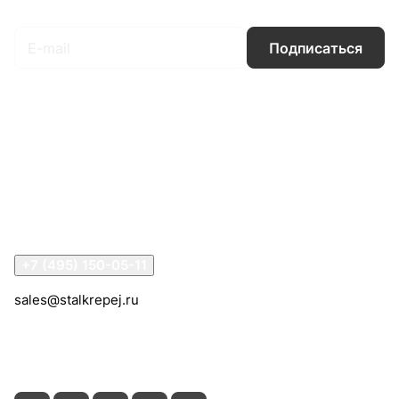
Подписаться
на новости и акции
Подписаться
Интернет-магазин
Компания
Информация
Помощь
Контакты
+7 (495) 150-05-11
sales@stalkrepej.ru
Южная улица, 7Б, посёлок Кардо-Лента, городской
округ Мытищи, Московская область