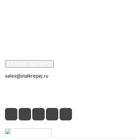
Интернет-магазин
Компания
Информация
Помощь
Контакты
+7 (495) 150-05-11
sales@stalkrepej.ru
Южная улица, 7Б, посёлок Кардо-Лента, городской
округ Мытищи, Московская область