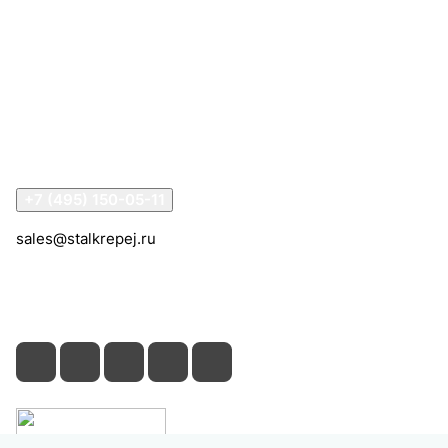
Интернет-магазин
Компания
Информация
Помощь
Контакты
+7 (495) 150-05-11
sales@stalkrepej.ru
Южная улица, 7Б, посёлок Кардо-Лента, городской
округ Мытищи, Московская область