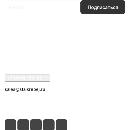
Подписаться
Интернет-магазин
Компания
Информация
Помощь
Контакты
+7 (495) 150-05-11
sales@stalkrepej.ru
Южная улица, 7Б, посёлок Кардо-Лента, городской
округ Мытищи, Московская область