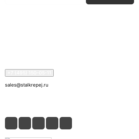
Интернет-магазин
Компания
Информация
Помощь
Контакты
+7 (495) 150-05-11
sales@stalkrepej.ru
Южная улица, 7Б, посёлок Кардо-Лента, городской
округ Мытищи, Московская область