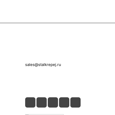
Контакты
+7 (495) 150-05-11
sales@stalkrepej.ru
Южная улица, 7Б, посёлок Кардо-
Лента, городской округ Мытищи,
Московская область