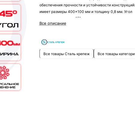
обеспечения прочности и устойчивости конструкций
имеет размеры 400x100 мм и толщину 0,8 мм. Угол
поворачивается на 45°, что позволяет его использов
Все описание
для создания перегородок, строительных конструкци
других целей.
Все товары Сталь крепеж
Все товары категори