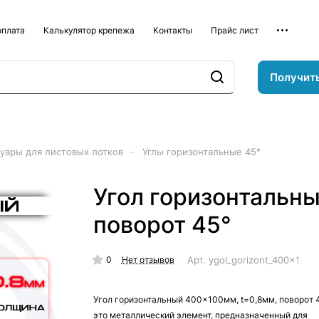
оплата
Калькулятор крепежа
Контакты
Прайс лист
Получит
–
уары для листовых лотков
Углы горизонтальные 45°
Угол горизонтальны
поворот 45°
0
Арт.
ygol_gorizont_400x100
Нет отзывов
Угол горизонтальный 400x100мм, t=0,8мм, поворот 4
это металлический элемент, предназначенный для