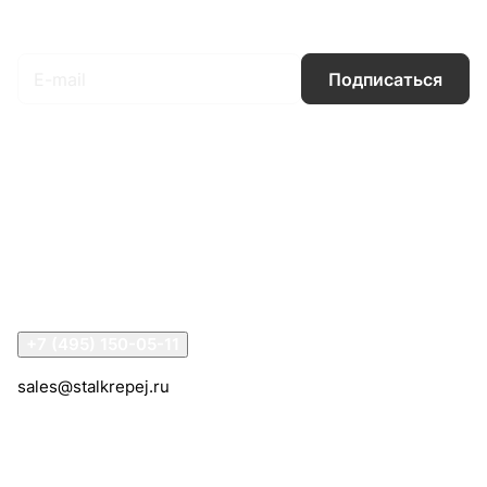
Подписаться
на новости и акции
Подписаться
Интернет-магазин
Компания
Информация
Помощь
Контакты
+7 (495) 150-05-11
sales@stalkrepej.ru
Южная улица, 7Б, посёлок Кардо-Лента, городской
округ Мытищи, Московская область