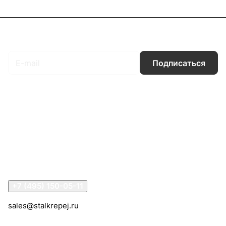
Подписаться
на новости и акции
Подписаться
Интернет-магазин
Компания
Информация
Помощь
Контакты
+7 (495) 150-05-11
sales@stalkrepej.ru
Южная улица, 7Б, посёлок Кардо-Лента, городской