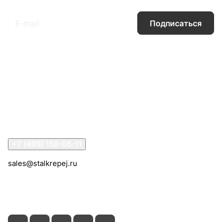
Подписаться
Интернет-магазин
Компания
Информация
Помощь
Контакты
+7 (495) 150-05-11
sales@stalkrepej.ru
Южная улица, 7Б, посёлок Кардо-Лента, городской
округ Мытищи, Московская область