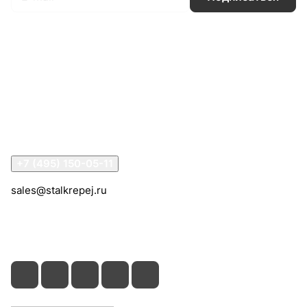
Интернет-магазин
Компания
Информация
Помощь
Контакты
+7 (495) 150-05-11
sales@stalkrepej.ru
Южная улица, 7Б, посёлок Кардо-Лента, городской
округ Мытищи, Московская область