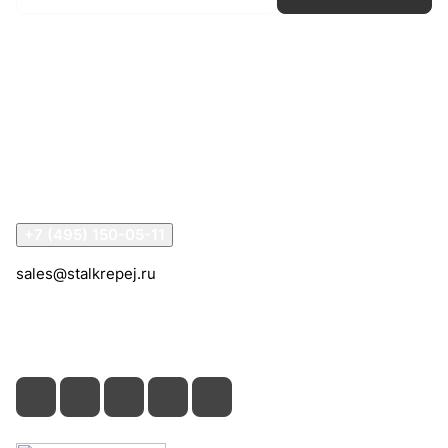
Интернет-магазин
Компания
Информация
Помощь
Контакты
+7 (495) 150-05-11
sales@stalkrepej.ru
Южная улица, 7Б, посёлок Кардо-Лента, городской
округ Мытищи, Московская область