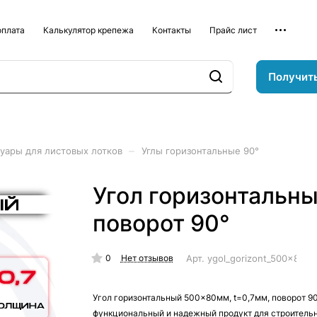
оплата
Калькулятор крепежа
Контакты
Прайс лист
Получит
–
уары для листовых лотков
Углы горизонтальные 90°
Угол горизонтальны
поворот 90°
0
Арт.
ygol_gorizont_500x80m
Нет отзывов
Угол горизонтальный 500x80мм, t=0,7мм, поворот 90
функциональный и надежный продукт для строитель