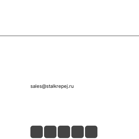
Контакты
+7 (495) 150-05-11
sales@stalkrepej.ru
Южная улица, 7Б, посёлок Кардо-
Лента, городской округ Мытищи,
Московская область