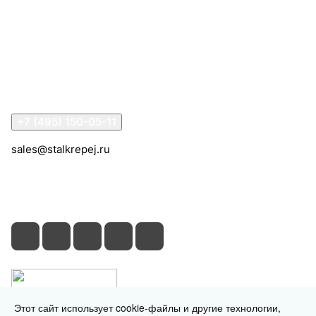
Компания
Информация
Помощь
Контакты
+7 (495) 150-05-11
sales@stalkrepej.ru
Южная улица, 7Б, посёлок Кардо-Лента, городской
округ Мытищи, Московская область
Этот сайт использует cookie-файлы и другие технологии,