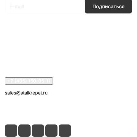
Подписаться
Интернет-магазин
Компания
Информация
Помощь
Контакты
+7 (495) 150-05-11
sales@stalkrepej.ru
Южная улица, 7Б, посёлок Кардо-Лента, городской
округ Мытищи, Московская область