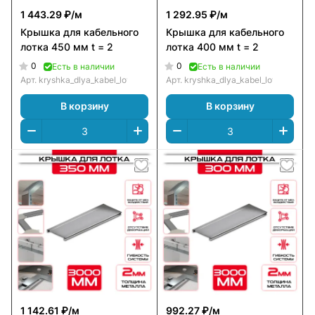
1 443.29 ₽/
м
1 292.95 ₽/
м
Крышка для кабельного
Крышка для кабельного
лотка 450 мм t = 2
лотка 400 мм t = 2
0
0
Есть в наличии
Есть в наличии
Арт.
kryshka_dlya_kabel_lotka_450_mm_t_=_2
Арт.
kryshka_dlya_kabel_lotka_400_
В корзину
В корзину
1 142.61 ₽/
м
992.27 ₽/
м