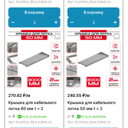
Арт.
kryshka_dlya_kabel_lotka_80_mm_t_=_2
Арт.
kryshka_dlya_kabel_lotka_65_mm
В корзину
В корзину
270.62 ₽/
м
240.55 ₽/
м
Крышка для кабельного
Крышка для кабельного
лотка 60 мм t = 2
лотка 50 мм t = 2
0
0
Есть в наличии
Есть в наличии
Арт.
kryshka_dlya_kabel_lotka_60_mm_t_=_2
Арт.
kryshka_dlya_kabel_lotka_50_mm