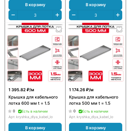
В корзину
В корзину
1 395.82 ₽/
м
1 174.26 ₽/
м
Крышка для кабельного
Крышка для кабельного
лотка 600 мм t = 1.5
лотка 500 мм t = 1.5
0
0
Есть в наличии
Есть в наличии
Арт.
kryshka_dlya_kabel_lotka_600_mm_t_=_1.5
Арт.
kryshka_dlya_kabel_lotka_500_m
В корзину
В корзину