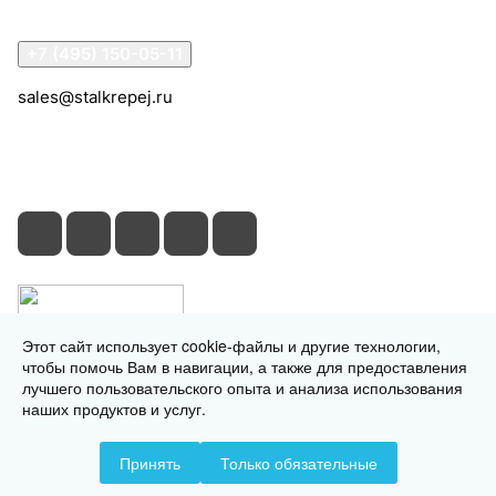
Контакты
+7 (495) 150-05-11
sales@stalkrepej.ru
Южная улица, 7Б, посёлок Кардо-Лента, городской
округ Мытищи, Московская область
Этот сайт использует cookie-файлы и другие технологии,
чтобы помочь Вам в навигации, а также для предоставления
лучшего пользовательского опыта и анализа использования
наших продуктов и услуг.
© 2026 © 2026 © СтальКрепеж - интернет-магазин
Принять
Только обязательные
Конфиденциальность
Оферта