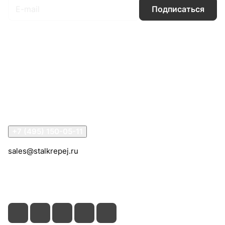
Подписаться
Интернет-магазин
Компания
Информация
Помощь
Контакты
+7 (495) 150-05-11
sales@stalkrepej.ru
Южная улица, 7Б, посёлок Кардо-Лента, городской
округ Мытищи, Московская область