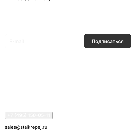
Подписаться
на новости и акции
Подписаться
Интернет-магазин
Компания
Информация
Помощь
Контакты
+7 (495) 150-05-11
sales@stalkrepej.ru