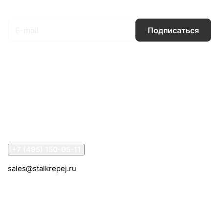
Подписаться
на новости и акции
Подписаться
Интернет-магазин
Компания
Информация
Помощь
Контакты
+7 (495) 150-05-11
sales@stalkrepej.ru
Южная улица, 7Б, посёлок Кардо-Лента, городской
округ Мытищи, Московская область