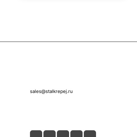
Контакты
+7 (495) 150-05-11
sales@stalkrepej.ru
Южная улица, 7Б, посёлок Кардо-
Лента, городской округ Мытищи,
Московская область