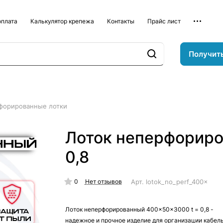
оплата
Калькулятор крепежа
Контакты
Прайс лист
Получит
форированные лотки
Лоток неперфориро
0,8
0
Арт.
lotok_no_perf_400x50x3
Нет отзывов
Лоток неперфорированный 400x50x3000 t = 0,8 -
надежное и прочное изделие для организации кабел