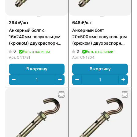
294 ₽/
шт
648 ₽/
шт
Анкерный болт с
Анкерный болт
16х240мм полукольцом
20х500ммс полукольцом
(крюком) двухраспорный
(крюком) двухраспорный
А_Б_ПК2
А_Б_ПК2
0
0
Есть в наличии
Есть в наличии
Арт.
CN1781
Арт.
CN1804
В корзину
В корзину