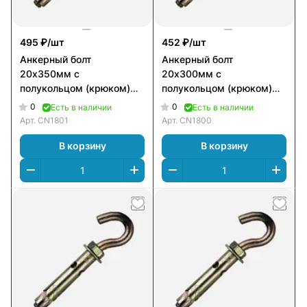
495 ₽/
шт
452 ₽/
шт
Анкерный болт
Анкерный болт
20х350мм с
20х300мм с
полукольцом (крюком)
полукольцом (крюком)
двухраспорный А_Б_ПК2
двухраспорный А_Б_ПК2
0
0
Есть в наличии
Есть в наличии
Арт.
CN1801
Арт.
CN1800
В корзину
В корзину