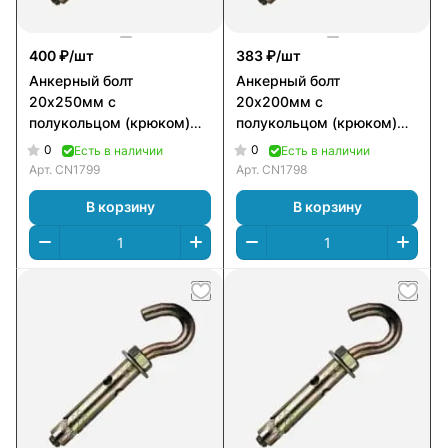
400 ₽/
шт
383 ₽/
шт
Анкерный болт
Анкерный болт
20х250мм с
20х200мм с
полукольцом (крюком)
полукольцом (крюком)
двухраспорный А_Б_ПК2
двухраспорный А_Б_ПК2
0
0
Есть в наличии
Есть в наличии
Арт.
CN1799
Арт.
CN1798
В корзину
В корзину