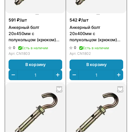
591 ₽/
шт
542 ₽/
шт
Анкерный болт
Анкерный болт
20х450мм с
20х400мм с
полукольцом (крюком)
полукольцом (крюком)
двухраспорный А_Б_ПК2
двухраспорный А_Б_ПК2
0
0
Есть в наличии
Есть в наличии
Арт.
CN1803
Арт.
CN1802
В корзину
В корзину