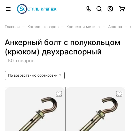
–
–
–
–
Главная
Каталог товаров
Крепеж и метизы
Анкера
Анкерный болт с полукольцом
(крюком) двухраспорный
50 товаров
По возрастанию сортировки