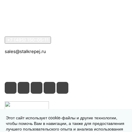
Информация
Помощь
Контакты
+7 (495) 150-05-11
sales@stalkrepej.ru
Южная улица, 7Б, посёлок Кардо-Лента, городской
округ Мытищи, Московская область
Этот сайт использует cookie-файлы и другие технологии,
чтобы помочь Вам в навигации, а также для предоставления
лучшего пользовательского опыта и анализа использования