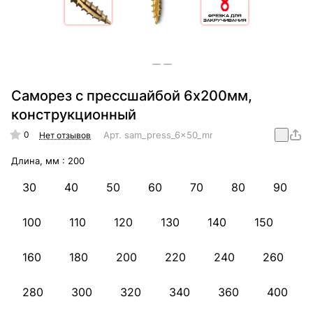
Саморез с прессшайбой 6х200мм,
конструкционный
0
Арт.
sam_press_6x50_mm_konstr
Нет отзывов
Длина, мм :
200
30
40
50
60
70
80
90
100
110
120
130
140
150
160
180
200
220
240
260
280
300
320
340
360
400