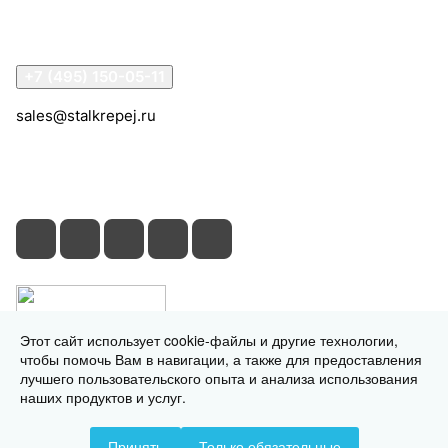
Помощь
Контакты
+7 (495) 150-05-11
sales@stalkrepej.ru
Южная улица, 7Б, посёлок Кардо-Лента, городской
округ Мытищи, Московская область
Этот сайт использует cookie-файлы и другие технологии,
чтобы помочь Вам в навигации, а также для предоставления
лучшего пользовательского опыта и анализа использования
наших продуктов и услуг.
© 2026 © 2026 © СтальКрепеж - интернет-магазин
Принять
Только обязательные