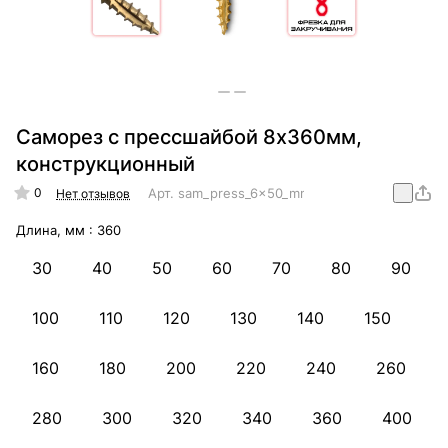
Саморез с прессшайбой 8х360мм,
конструкционный
0
Арт.
sam_press_6x50_mm_konstr
Нет отзывов
Длина, мм :
360
30
40
50
60
70
80
90
100
110
120
130
140
150
160
180
200
220
240
260
280
300
320
340
360
400