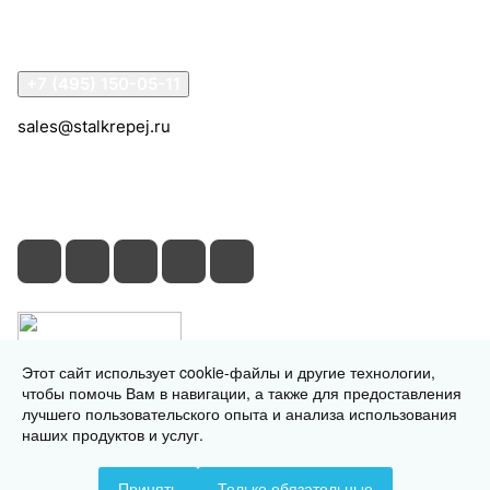
Помощь
Контакты
+7 (495) 150-05-11
sales@stalkrepej.ru
Южная улица, 7Б, посёлок Кардо-Лента, городской
округ Мытищи, Московская область
Этот сайт использует cookie-файлы и другие технологии,
чтобы помочь Вам в навигации, а также для предоставления
лучшего пользовательского опыта и анализа использования
наших продуктов и услуг.
© 2026 © 2026 © СтальКрепеж - интернет-магазин
Принять
Только обязательные