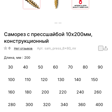
Саморез с прессшайбой 10х200мм,
конструкционный
0
Арт.
sam_press_6x60_mm_konstr
Нет отзывов
Длина, мм :
200
30
40
50
60
70
80
90
100
110
120
130
140
150
160
180
200
220
240
260
280
300
320
340
360
400