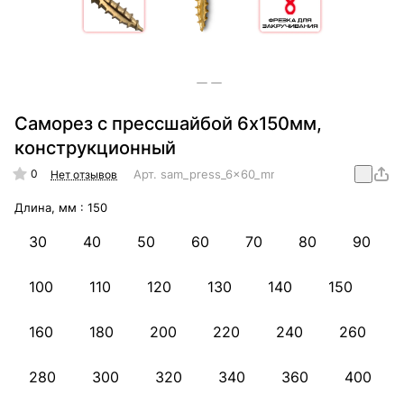
Саморез с прессшайбой 6х150мм,
конструкционный
0
Арт.
sam_press_6x60_mm_konstr
Нет отзывов
Длина, мм :
150
30
40
50
60
70
80
90
100
110
120
130
140
150
160
180
200
220
240
260
280
300
320
340
360
400