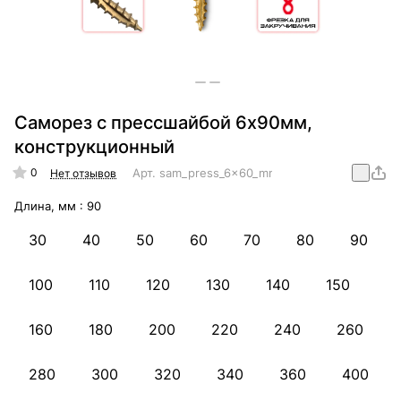
Саморез с прессшайбой 6х90мм,
конструкционный
0
Арт.
sam_press_6x60_mm_konstr
Нет отзывов
Длина, мм :
90
30
40
50
60
70
80
90
100
110
120
130
140
150
160
180
200
220
240
260
280
300
320
340
360
400