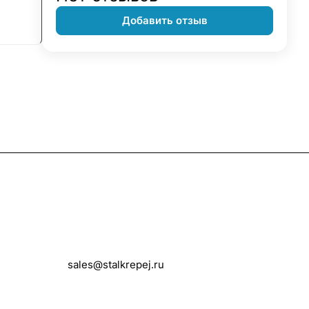
Добавить отзыв
Контакты
+7 (495) 150-05-11
sales@stalkrepej.ru
Южная улица, 7Б, посёлок Кардо-
Лента, городской округ Мытищи,