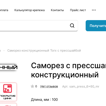
оплата
Калькулятор крепежа
Контакты
Прайс лист
Получит
–
ы
Саморез конструкционный Torx с прессшайбой
Саморез с прессша
конструкционный
0
Арт.
sam_press_6x60_mm_ko
Нет отзывов
Длина, мм :
100