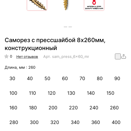
Саморез с прессшайбой 8х260мм,
конструкционный
0
Арт.
sam_press_6x60_mm_konstr
Нет отзывов
Длина, мм :
260
30
40
50
60
70
80
90
100
110
120
130
140
150
160
180
200
220
240
260
280
300
320
340
360
400