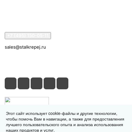
Информация
Помощь
Контакты
+7 (495) 150-05-11
sales@stalkrepej.ru
Южная улица, 7Б, посёлок Кардо-Лента, городской
округ Мытищи, Московская область
Этот сайт использует cookie-файлы и другие технологии,
чтобы помочь Вам в навигации, а также для предоставления
лучшего пользовательского опыта и анализа использования
наших продуктов и услуг.