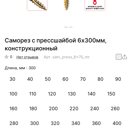
Саморез с прессшайбой 6х300мм,
конструкционный
0
Арт.
sam_press_6x70_mm_konstr
Нет отзывов
Длина, мм :
300
30
40
50
60
70
80
90
100
110
120
130
140
150
160
180
200
220
240
260
280
300
320
340
360
400