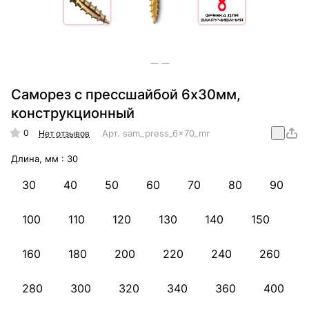
Саморез с прессшайбой 6х30мм,
конструкционный
0
Арт.
sam_press_6x70_mm_konstr
Нет отзывов
Длина, мм :
30
30
40
50
60
70
80
90
100
110
120
130
140
150
160
180
200
220
240
260
280
300
320
340
360
400