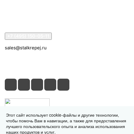
Информация
Помощь
Контакты
+7 (495) 150-05-11
sales@stalkrepej.ru
Южная улица, 7Б, посёлок Кардо-Лента, городской
округ Мытищи, Московская область
Этот сайт использует cookie-файлы и другие технологии,
чтобы помочь Вам в навигации, а также для предоставления
лучшего пользовательского опыта и анализа использования
наших продуктов и услуг.