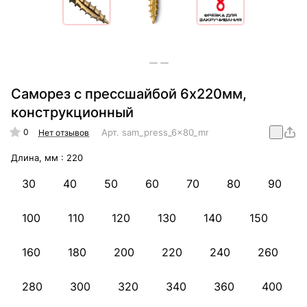
Саморез с прессшайбой 6х220мм,
конструкционный
0
Арт.
sam_press_6x80_mm_konstr
Нет отзывов
Длина, мм :
220
30
40
50
60
70
80
90
100
110
120
130
140
150
160
180
200
220
240
260
280
300
320
340
360
400