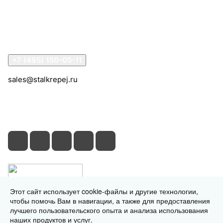
Информация
Помощь
Контакты
+7 (495) 150-05-11
sales@stalkrepej.ru
Южная улица, 7Б, посёлок Кардо-Лента, городской
округ Мытищи, Московская область
Этот сайт использует cookie-файлы и другие технологии,
чтобы помочь Вам в навигации, а также для предоставления
лучшего пользовательского опыта и анализа использования
наших продуктов и услуг.