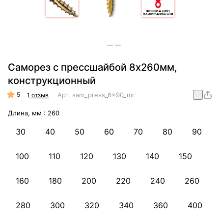
Саморез с прессшайбой 8х260мм,
конструкционный
5
Арт.
sam_press_6x90_mm_konstr
1 отзыв
Длина, мм :
260
30
40
50
60
70
80
90
100
110
120
130
140
150
160
180
200
220
240
260
280
300
320
340
360
400