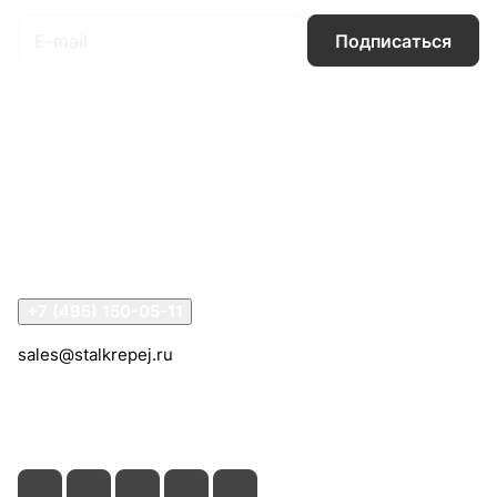
Подписаться
Интернет-магазин
Компания
Информация
Помощь
Контакты
+7 (495) 150-05-11
sales@stalkrepej.ru
Южная улица, 7Б, посёлок Кардо-Лента, городской
округ Мытищи, Московская область