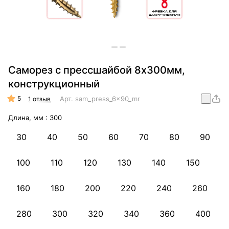
Саморез с прессшайбой 8х300мм,
конструкционный
5
Арт.
sam_press_6x90_mm_konstr
1 отзыв
Длина, мм :
300
30
40
50
60
70
80
90
100
110
120
130
140
150
160
180
200
220
240
260
280
300
320
340
360
400