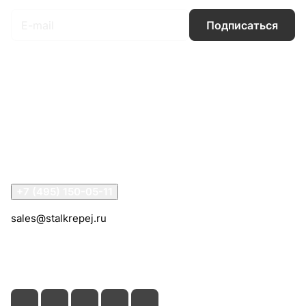
Подписаться
Интернет-магазин
Компания
Информация
Помощь
Контакты
+7 (495) 150-05-11
sales@stalkrepej.ru
Южная улица, 7Б, посёлок Кардо-Лента, городской
округ Мытищи, Московская область