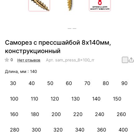
Саморез с прессшайбой 8х140мм,
конструкционный
0
Арт.
sam_press_8x100_mm_konstr
Нет отзывов
Длина, мм :
140
30
40
50
60
70
80
90
100
110
120
130
140
150
160
180
200
220
240
260
280
300
320
340
360
400