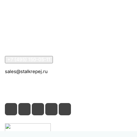
Интернет-магазин
Компания
Информация
Помощь
Контакты
+7 (495) 150-05-11
sales@stalkrepej.ru
Южная улица, 7Б, посёлок Кардо-Лента, городской
округ Мытищи, Московская область