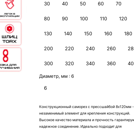
30
40
50
60
70
80
90
100
110
120
130
140
150
160
180
200
220
240
260
28
300
320
340
360
40
Диаметр, мм :
6
6
Конструкционный саморез с прессшайбой 8х120мм -
незаменимый элемент для крепления конструкций.
Высокое качество материала и прочность гарантиру
надежное соединение. Идеально подходит для
использования в строительстве и ремонте.