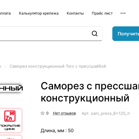
оплата
Калькулятор крепежа
Контакты
Прайс лист
Получит
–
ы
Саморез конструкционный Torx с прессшайбой
Саморез с прессша
конструкционный
0
Арт.
sam_press_8x120_mm_k
Нет отзывов
Длина, мм :
50