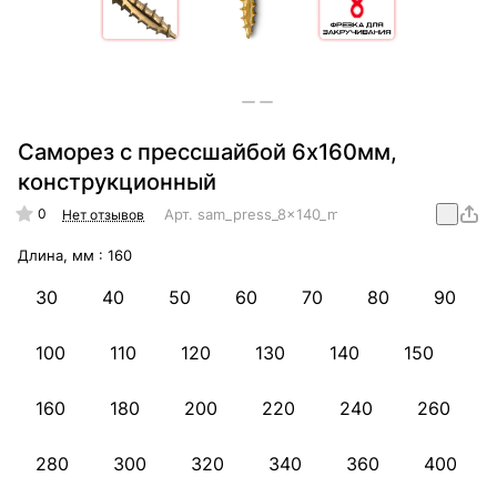
Саморез с прессшайбой 6х160мм,
конструкционный
0
Арт.
sam_press_8x140_mm_konstr
Нет отзывов
Длина, мм :
160
30
40
50
60
70
80
90
100
110
120
130
140
150
160
180
200
220
240
260
280
300
320
340
360
400