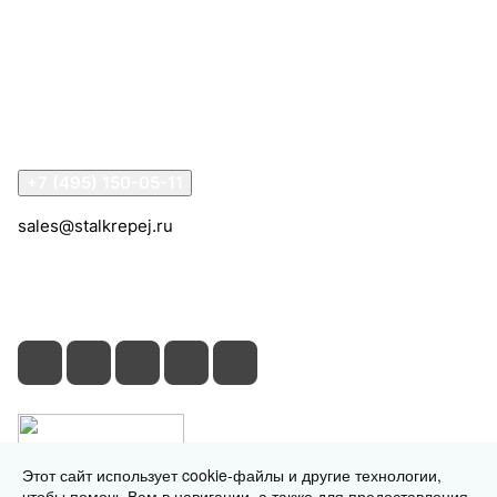
Компания
Информация
Помощь
Контакты
+7 (495) 150-05-11
sales@stalkrepej.ru
Южная улица, 7Б, посёлок Кардо-Лента, городской
округ Мытищи, Московская область
Этот сайт использует cookie-файлы и другие технологии,
чтобы помочь Вам в навигации, а также для предоставления