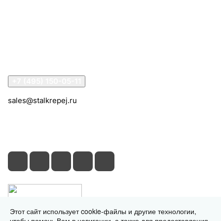
Компания
Информация
Помощь
Контакты
+7 (495) 150-05-11
sales@stalkrepej.ru
Южная улица, 7Б, посёлок Кардо-Лента, городской
округ Мытищи, Московская область
Этот сайт использует cookie-файлы и другие технологии,
чтобы помочь Вам в навигации, а также для предоставления