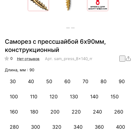
Саморез с прессшайбой 6х90мм,
конструкционный
0
Арт.
sam_press_8x140_mm_konstr
Нет отзывов
Длина, мм :
90
30
40
50
60
70
80
90
100
110
120
130
140
150
160
180
200
220
240
260
280
300
320
340
360
400