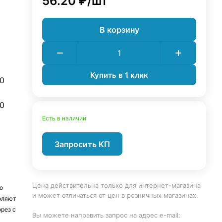
56.20 ₽/
шт
В корзину
Купить в 1 клик
0
0
Есть в наличии
Запросить КП
Цена действительна только для интернет-магазина
о
и может отличаться от цен в розничных магазинах.
оляют
рез с
Вы можете направить запрос на адрес e-mail: