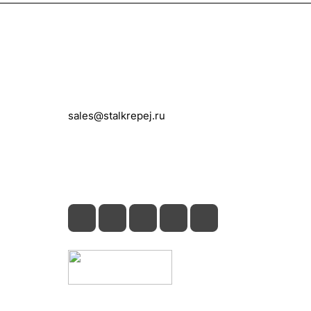
Контакты
+7 (495) 150-05-11
sales@stalkrepej.ru
Южная улица, 7Б, посёлок Кардо-
Лента, городской округ Мытищи,
Московская область