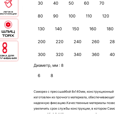
30
40
50
60
70
80
90
100
110
120
130
140
150
160
180
200
220
240
260
28
300
320
340
360
40
Диаметр, мм :
8
6
8
Саморез с прессшайбой 8х140мм, конструкционный
изготовлен из прочного материала, обеспечивающег
надежную фиксацию.Качественные материалы позв
увеличить срок службы конструкции, в котором Само
прессшайбой 8х140мм, конструкционный служит