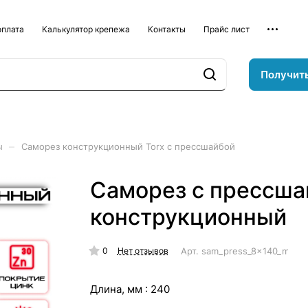
оплата
Калькулятор крепежа
Контакты
Прайс лист
Получит
–
ы
Саморез конструкционный Torx с прессшайбой
Саморез с прессша
конструкционный
0
Арт.
sam_press_8x140_mm_k
Нет отзывов
Длина, мм :
240