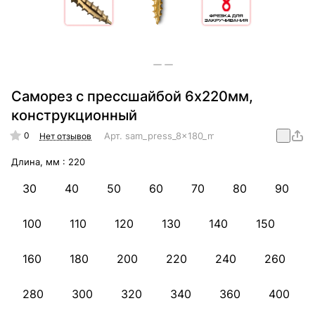
Саморез с прессшайбой 6х220мм,
конструкционный
0
Арт.
sam_press_8x180_mm_konstr
Нет отзывов
Длина, мм :
220
30
40
50
60
70
80
90
100
110
120
130
140
150
160
180
200
220
240
260
280
300
320
340
360
400