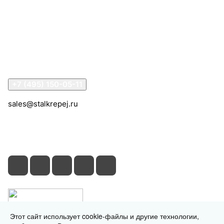
Компания
Информация
Помощь
Контакты
+7 (495) 150-05-11
sales@stalkrepej.ru
Южная улица, 7Б, посёлок Кардо-Лента, городской
округ Мытищи, Московская область
Этот сайт использует cookie-файлы и другие технологии,