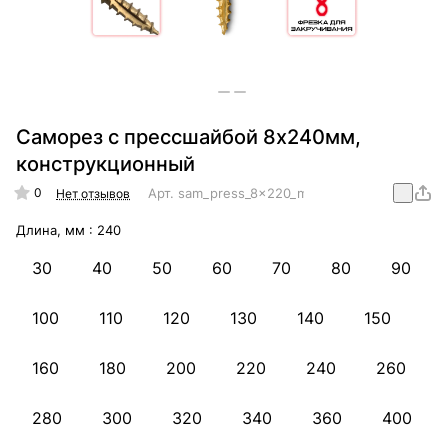
Саморез с прессшайбой 8х240мм,
конструкционный
0
Арт.
sam_press_8x220_mm_konstr
Нет отзывов
Длина, мм :
240
30
40
50
60
70
80
90
100
110
120
130
140
150
160
180
200
220
240
260
280
300
320
340
360
400