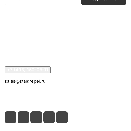
Интернет-магазин
Компания
Информация
Помощь
Контакты
+7 (495) 150-05-11
sales@stalkrepej.ru
Южная улица, 7Б, посёлок Кардо-Лента, городской
округ Мытищи, Московская область