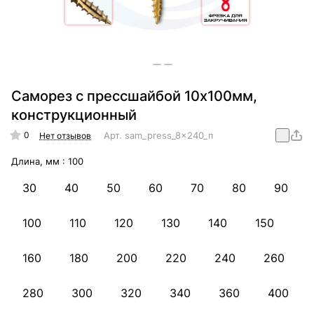
Саморез с прессшайбой 10х100мм,
конструкционный
0
Арт.
sam_press_8x240_mm_konstr
Нет отзывов
Длина, мм :
100
30
40
50
60
70
80
90
100
110
120
130
140
150
160
180
200
220
240
260
280
300
320
340
360
400