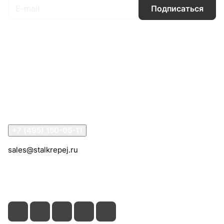
Подписаться
Интернет-магазин
Компания
Информация
Помощь
Контакты
+7 (495) 150-05-11
sales@stalkrepej.ru
Южная улица, 7Б, посёлок Кардо-Лента, городской
округ Мытищи, Московская область