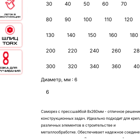
30
40
50
60
70
80
90
100
110
120
130
140
150
160
180
200
220
240
260
28
300
320
340
360
40
Диаметр, мм :
6
6
Саморез с прессшайбой 8х260мм - отличное решени
конструкционных задач. Идеально подходит для кре
различных элементов в строительстве и
металлообработке. Обеспечивает надежное соедине
защиту от разрушения. Высококачественный материа