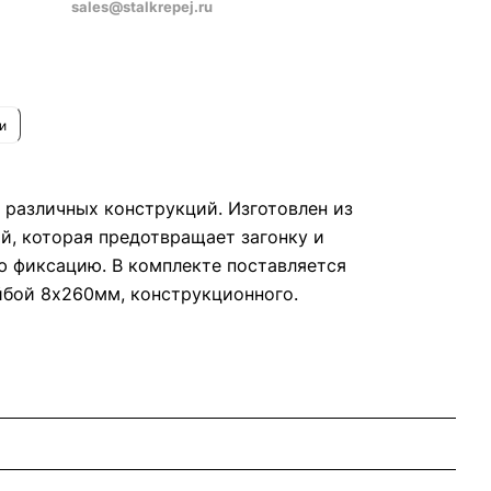
sales@stalkrepej.ru
вость
и
различных конструкций. Изготовлен из
й, которая предотвращает загонку и
ю фиксацию. В комплекте поставляется
бой 8х260мм, конструкционного.