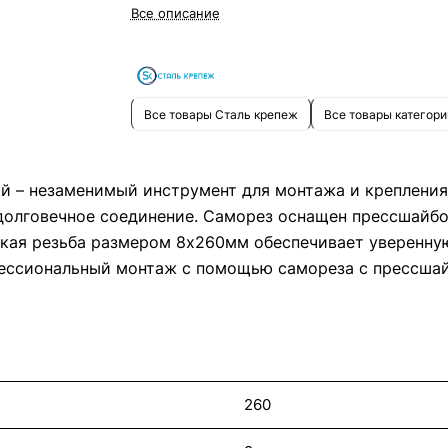
Все описание
прессшайба обеспечивают долговечность и устойчи
к повреждениям.
Все товары Сталь крепеж
Все товары категори
 – незаменимый инструмент для монтажа и крепления 
 долговечное соединение. Саморез оснащен прессшайбо
кая резьба размером 8х260мм обеспечивает уверенну
фессиональный монтаж с помощью самореза с прессшай
260