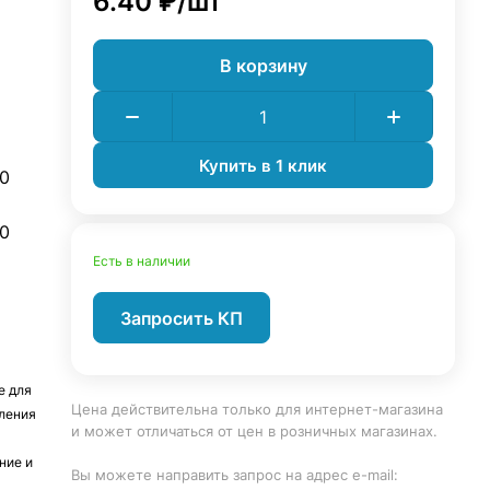
6.40 ₽/
шт
В корзину
Купить в 1 клик
0
0
Есть в наличии
Запросить КП
е для
Цена действительна только для интернет-магазина
пления
и может отличаться от цен в розничных магазинах.
ние и
Вы можете направить запрос на адрес e-mail:
л и