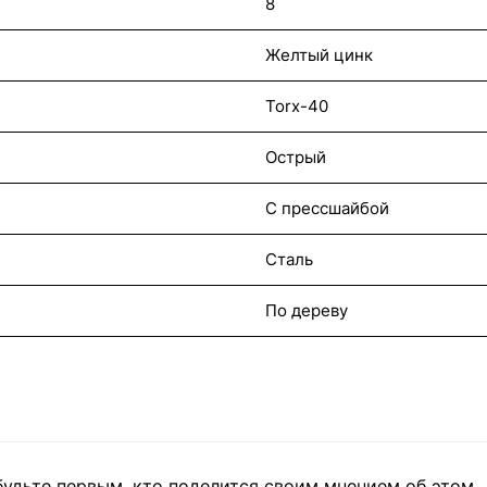
8
Желтый цинк
Torx-40
Острый
С прессшайбой
Сталь
По дереву
будьте первым, кто поделится своим мнением об этом