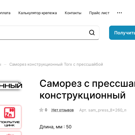
оплата
Калькулятор крепежа
Контакты
Прайс лист
Получит
–
ы
Саморез конструкционный Torx с прессшайбой
Саморез с прессша
конструкционный
0
Арт.
sam_press_8x260_mm_k
Нет отзывов
Длина, мм :
50