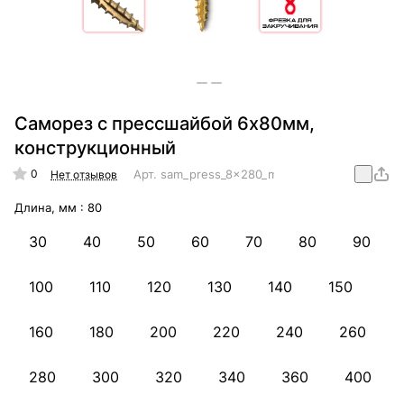
Саморез с прессшайбой 6х80мм,
конструкционный
0
Арт.
sam_press_8x280_mm_konstr
Нет отзывов
Длина, мм :
80
30
40
50
60
70
80
90
100
110
120
130
140
150
160
180
200
220
240
260
280
300
320
340
360
400