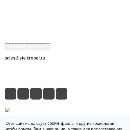
Компания
Информация
Помощь
Контакты
+7 (495) 150-05-11
sales@stalkrepej.ru
Южная улица, 7Б, посёлок Кардо-Лента, городской
округ Мытищи, Московская область
Этот сайт использует cookie-файлы и другие технологии,
чтобы помочь Вам в навигации, а также для предоставления