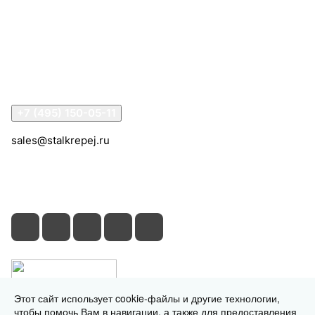
Компания
Информация
Помощь
Контакты
+7 (495) 150-05-11
sales@stalkrepej.ru
Южная улица, 7Б, посёлок Кардо-Лента, городской
округ Мытищи, Московская область
Этот сайт использует cookie-файлы и другие технологии,
чтобы помочь Вам в навигации, а также для предоставления