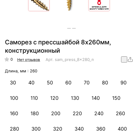
Саморез с прессшайбой 8х260мм,
конструкционный
0
Арт.
sam_press_8x280_mm_konstr
Нет отзывов
Длина, мм :
260
30
40
50
60
70
80
90
100
110
120
130
140
150
160
180
200
220
240
260
280
300
320
340
360
400