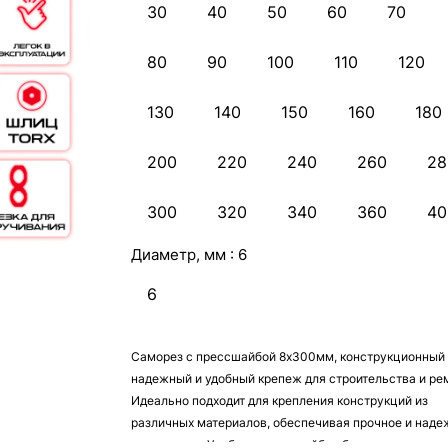
30
40
50
60
70
80
90
100
110
120
130
140
150
160
180
200
220
240
260
28
300
320
340
360
40
Диаметр, мм :
6
6
Саморез с прессшайбой 8х300мм, конструкционный 
надежный и удобный крепеж для строительства и ре
Идеально подходит для крепления конструкций из
различных материалов, обеспечивая прочное и наде
соединение. Удобная прессшайба обеспечивает