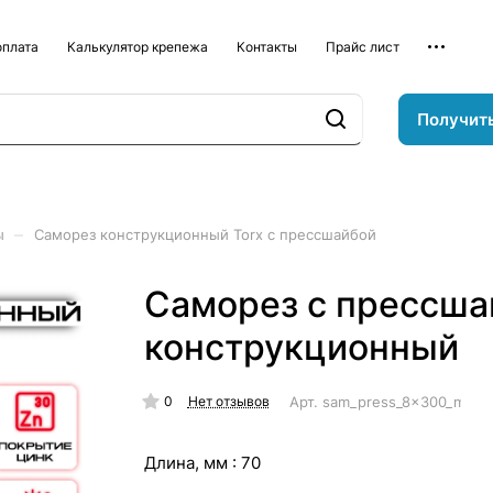
оплата
Калькулятор крепежа
Контакты
Прайс лист
Получит
–
ы
Саморез конструкционный Torx с прессшайбой
Саморез с прессша
конструкционный
0
Арт.
sam_press_8x300_mm_k
Нет отзывов
Длина, мм :
70