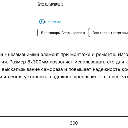
Все описание
дополнительную фиксацию и защиту от коррозии.
Отличное качество и доступная цена делают этот са
отличным выбором для профессионалов и любителей
Все товары Сталь крепеж
Все товары категори
 - незаменимый элемент при монтаже и ремонте. Изго
лия. Размер 8х300мм позволяет использовать его для 
 выскальзывание самореза и повышает надежность кре
и легкая установка, надежное крепление – это всё, чт
300