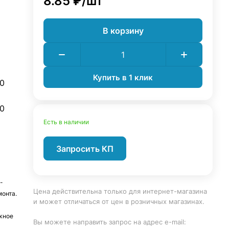
8.85 ₽/
шт
В корзину
Купить в 1 клик
0
0
Есть в наличии
Запросить КП
-
Цена действительна только для интернет-магазина
монта.
и может отличаться от цен в розничных магазинах.
жное
Вы можете направить запрос на адрес e-mail: