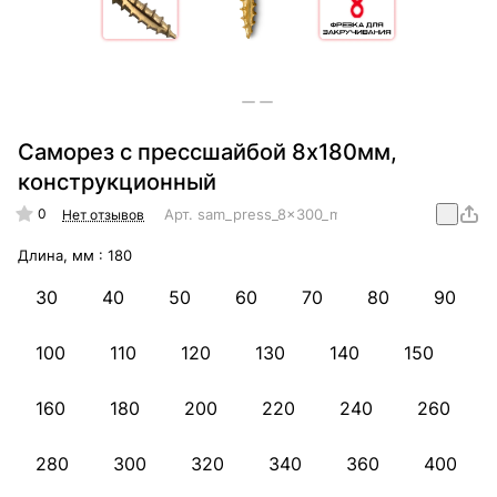
Саморез с прессшайбой 8х180мм,
конструкционный
0
Арт.
sam_press_8x300_mm_konstr
Нет отзывов
Длина, мм :
180
30
40
50
60
70
80
90
100
110
120
130
140
150
160
180
200
220
240
260
280
300
320
340
360
400