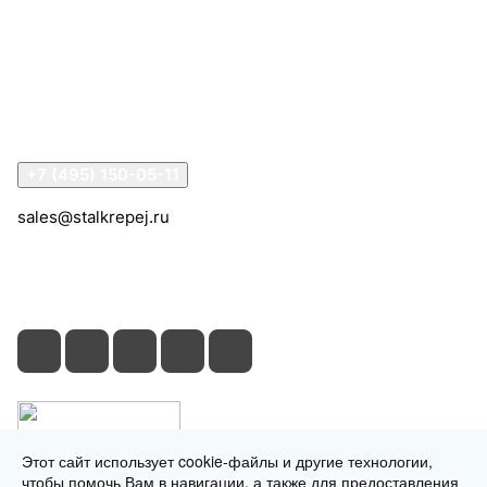
Компания
Информация
Помощь
Контакты
+7 (495) 150-05-11
sales@stalkrepej.ru
Южная улица, 7Б, посёлок Кардо-Лента, городской
округ Мытищи, Московская область
Этот сайт использует cookie-файлы и другие технологии,
чтобы помочь Вам в навигации, а также для предоставления