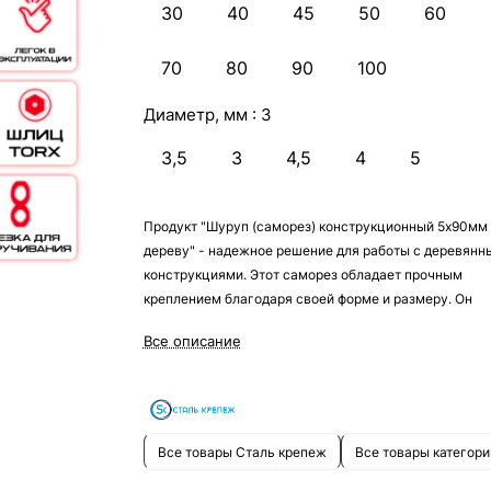
30
40
45
50
60
70
80
90
100
Диаметр, мм :
3
3,5
3
4,5
4
5
Продукт "Шуруп (саморез) конструкционный 5х90мм
дереву" - надежное решение для работы с деревянн
конструкциями. Этот саморез обладает прочным
креплением благодаря своей форме и размеру. Он
идеально подходит для использования в строительст
Все описание
ремонте и монтаже. Благодаря надежным материала
качественному изготовлению, этот шуруп гарантиру
долговечность и надежность в использовании.
Все товары Сталь крепеж
Все товары категори