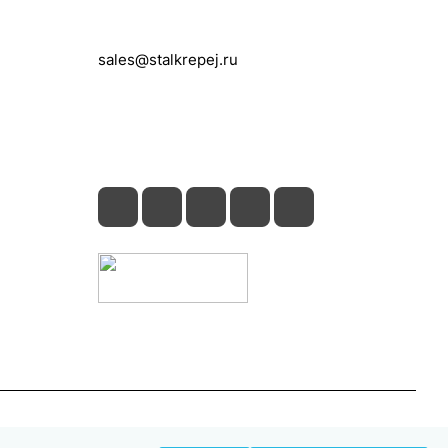
+7 (495) 150-05-11
sales@stalkrepej.ru
Южная улица, 7Б, посёлок Кардо-
Лента, городской округ Мытищи,
Московская область