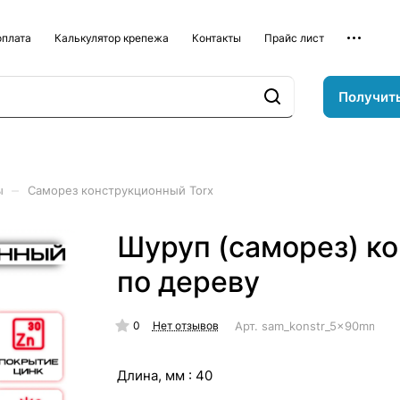
оплата
Калькулятор крепежа
Контакты
Прайс лист
Получит
–
ы
Саморез конструкционный Torx
Шуруп (саморез) к
по дереву
0
Арт.
sam_konstr_5x90mm
Нет отзывов
Длина, мм :
40