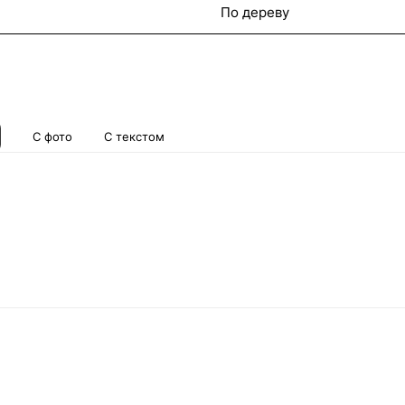
По дереву
С фото
С текстом