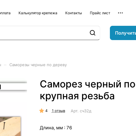
оплата
Калькулятор крепежа
Контакты
Прайс лист
Получит
–
ы
Саморезы черные по дереву
Саморез черный по
крупная резьба
4
Арт.
сч32д
1 отзыв
Длина, мм :
76