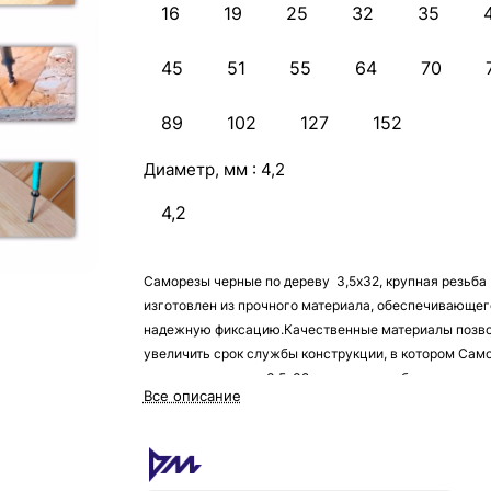
16
19
25
32
35
45
51
55
64
70
89
102
127
152
Диаметр, мм :
4,2
4,2
Саморезы черные по дереву 3,5х32, крупная резьба
изготовлен из прочного материала, обеспечивающег
надежную фиксацию.Качественные материалы позв
увеличить срок службы конструкции, в котором Сам
черные по дереву 3,5х32, крупная резьба служит
Все описание
креплением. Вторым его преимуществом является
небольшой размер – благодаря этому он будет
практически незаметен, что позволит сделать любой
дизайн как в помещении, так и на улице.