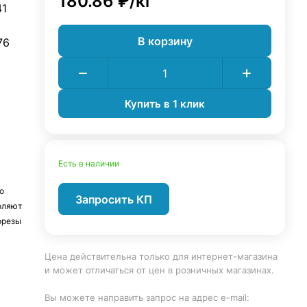
180.86 ₽/
кг
41
В корзину
76
Купить в 1 клик
Есть в наличии
о
Запросить КП
оляют
орезы
Цена действительна только для интернет-магазина
и может отличаться от цен в розничных магазинах.
Вы можете направить запрос на адрес e-mail: