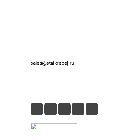
Контакты
+7 (495) 150-05-11
sales@stalkrepej.ru
Южная улица, 7Б, посёлок Кардо-
Лента, городской округ Мытищи,
Московская область