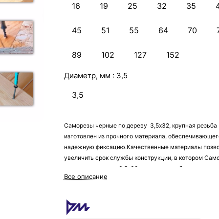
16
19
25
32
35
45
51
55
64
70
89
102
127
152
Диаметр, мм :
3,5
3,5
Саморезы черные по дереву 3,5х32, крупная резьба
изготовлен из прочного материала, обеспечивающег
надежную фиксацию.Качественные материалы позв
увеличить срок службы конструкции, в котором Сам
черные по дереву 3,5х32, крупная резьба служит
Все описание
креплением. Вторым его преимуществом является
небольшой размер – благодаря этому он будет
практически незаметен, что позволит сделать любой
дизайн как в помещении, так и на улице.