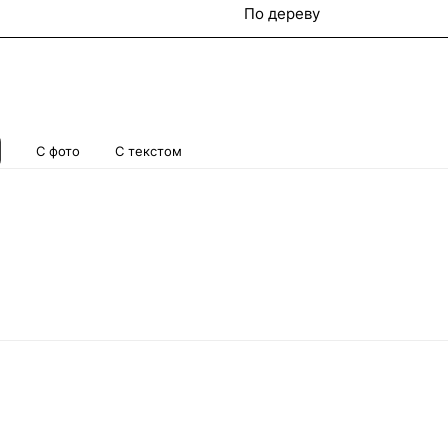
По дереву
С фото
С текстом