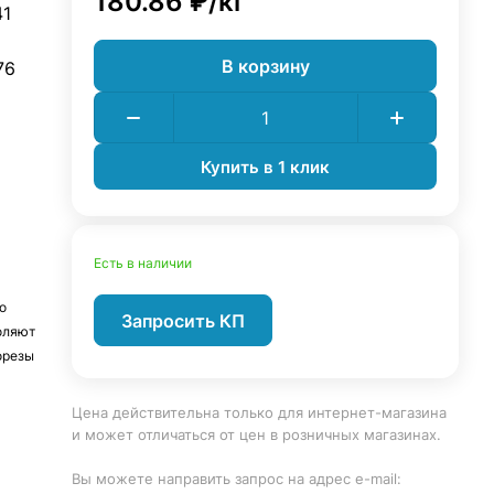
180.86 ₽/
кг
41
В корзину
76
Купить в 1 клик
Есть в наличии
о
Запросить КП
оляют
орезы
Цена действительна только для интернет-магазина
и может отличаться от цен в розничных магазинах.
Вы можете направить запрос на адрес e-mail: