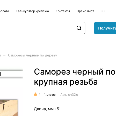
оплата
Калькулятор крепежа
Контакты
Прайс лист
Получит
–
ы
Саморезы черные по дереву
Саморез черный по
крупная резьба
4
Арт.
сч32д
1 отзыв
Длина, мм :
51